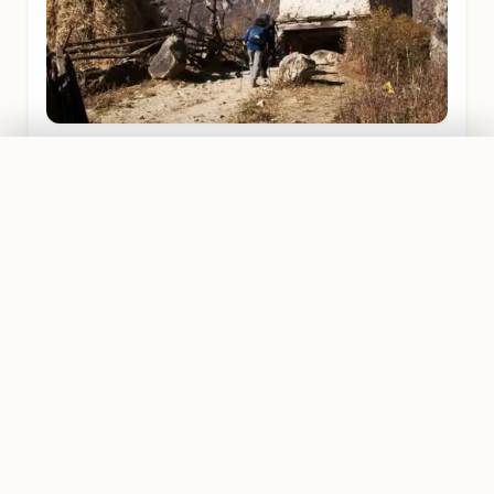
MANASLU REGION
PRIVATTOUR AB
Traumreise planen
1.699,00 €
Auf dem Weg zum Dorf Li-H.
GUT ZU WISSEN
Deine Vorbereitung für Nepal
Ein Trekking im Himalaya ist ein Abenteuer. Damit
du bestens vorbereitet bist, haben wir dir die
wichtigsten Informationen zusammengestellt: