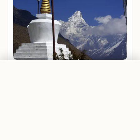
PRIVATTOUR AB
EVEREST REGION
Traumreise planen
1.199,00 €
Everest, Nationalpark, Gokyo-Ri, Lukla, Hochgebirge
Himalaya
GUT ZU WISSEN
Deine Vorbereitung für Nepal