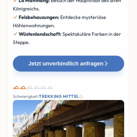
Lo Manthang:
Besuch der Hauptstadt des alten
Königreichs.
Felsbehausungen:
Entdecke mysteriöse
Höhlenwohnungen.
Wüstenlandschaft:
Spektakuläre Farben in der
Steppe.
Jetzt unverbindlich anfragen
Schwierigkeit:
TREKKING MITTEL