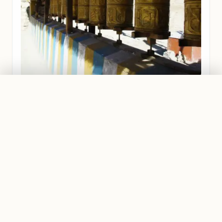
PRIVATTOUR AB
Traumreise planen
2.099,00 €
MUSTANG REGION
Gebeetsmühlen in Loh-Mantang
GUT ZU WISSEN
Deine Vorbereitung für Nepal
Ein Trekking im Himalaya ist ein Abenteuer. Damit
du bestens vorbereitet bist, haben wir dir die