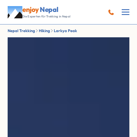
enjoy
Nepal
Die Experten für Trekking in Nepal
Nepal Trekking
Hiking
Larkya Peak