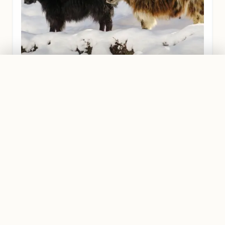
PRIVATTOUR AB
Traumreise planen
2.199,00 €
MANASLU REGION
GUT ZU WISSEN
Deine Vorbereitung für Nepal
Ein Trekking im Himalaya ist ein Abenteuer. Damit
du bestens vorbereitet bist, haben wir dir die
wichtigsten Informationen zusammengestellt: