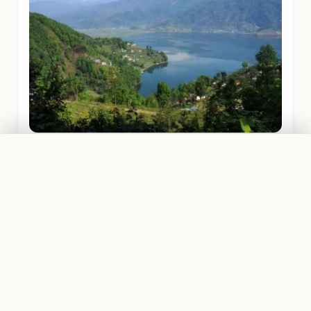
PRIVATTOUR AB
ANNAPURNA REGION
Traumreise planen
999,00 €
An der Südseite des Phewa Sees befindet sich die
moderne Weltfriedens-Stupa, von der sich ein schöner
Rundblick über See, Stadt und Bergwelt bietet.
GUT ZU WISSEN
Deine Vorbereitung für Nepal