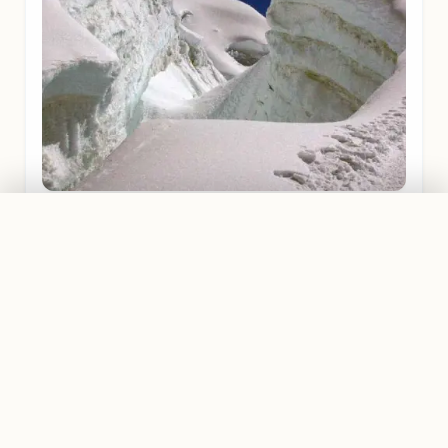
PRIVATTOUR AB
EVEREST REGION
Traumreise planen
2.199,00 €
Wilde Eisformationen lassen sich nicht fern ab vom
Island-Peak Basecamp entdecken.
GUT ZU WISSEN
Deine Vorbereitung für Nepal