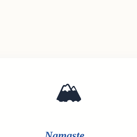
🏔️
Namaste...