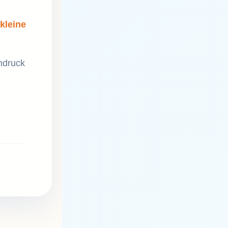
kleine
hdruck