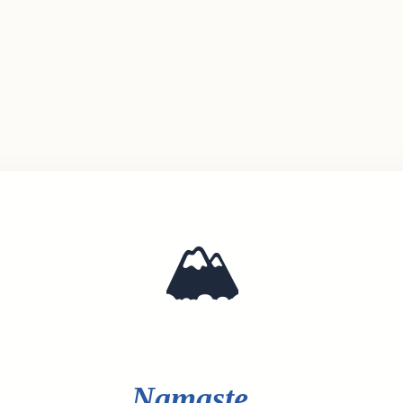
🏔️
Namaste...