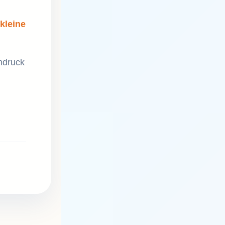
kleine
hdruck