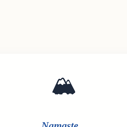
🏔️
Namaste...