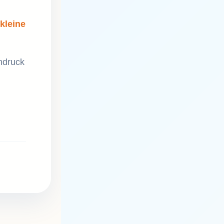
kleine
hdruck