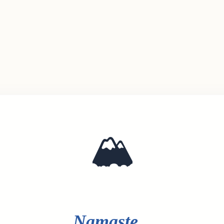
🏔️
Namaste...