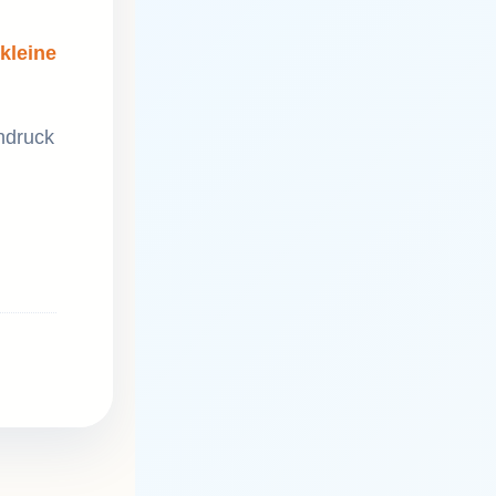
kleine
hdruck