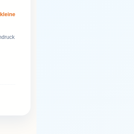
kleine
hdruck