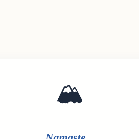
🏔️
Namaste...