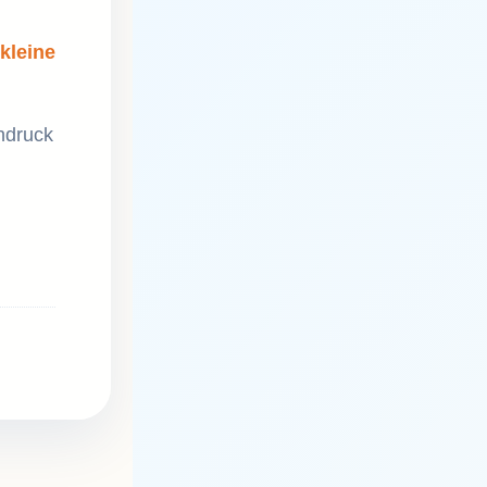
kleine
hdruck