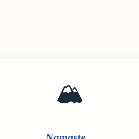
🏔️
Namaste...