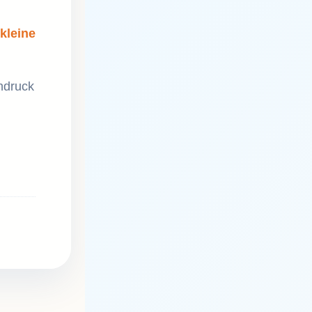
kleine
hdruck