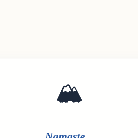
🏔️
Namaste...